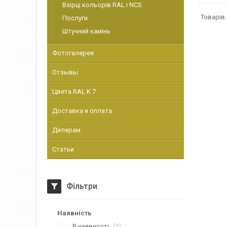
Взірці кольорів RAL і NCS
Послуги
Штучний камінь
Фотогалерея
Отзывы
Цвета RAL K 7
Доставка и оплата
Дилерам
Статьи
Фільтри
Наявність
В наявності
1