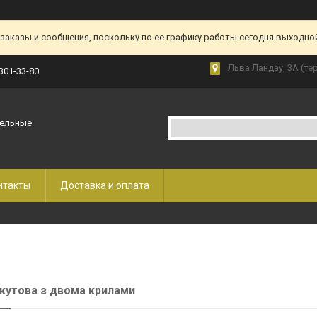
аказы и сообщения, поскольку по ее графику работы сегодня выходной
Льва Ландау, 3А (те
 301-33-80
бельные
нтакты
Доставка и оплата
кутова з двома крилами