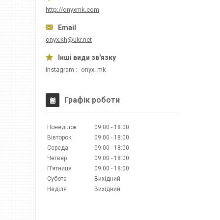
http://onyxmk.com
onyx.kh@ukr.net
instagram
onyx_mk
Графік роботи
Понеділок
09:00
18:00
Вівторок
09:00
18:00
Середа
09:00
18:00
Четвер
09:00
18:00
Пʼятниця
09:00
18:00
Субота
Вихідний
Неділя
Вихідний