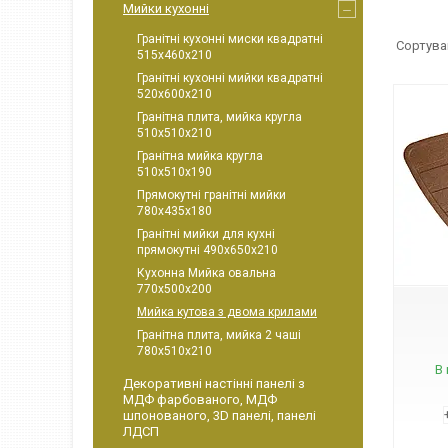
Мийки кухонні
Гранітні кухонні миски квадратні
515х460х210
Гранітні кухонні мийки квадратні
520х600х210
Гранітна плита, мийка кругла
510х510х210
Гранітна мийка кругла
510х510х190
Прямокутні гранітні мийки
780х435х180
Гранітні мийки для кухні
КвММ
прямокутні 490х650х210
Кухонна Мийка овальна
770х500х200
Мийка кутова з двома крилами
Гранітна плита, мийка 2 чаші
780х510х210
В 
Декоративні настінні панелі з
МДФ фарбованого, МДФ
шпонованого, 3D панелі, панелі
ЛДСП