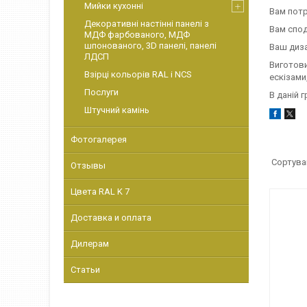
Мийки кухонні
Вам потрі
Декоративні настінні панелі з
Вам спод
МДФ фарбованого, МДФ
шпонованого, 3D панелі, панелі
Ваш диза
ЛДСП
Виготови
Взірці кольорів RAL і NCS
ескізами
Послуги
В даній 
Штучний камінь
Фотогалерея
Отзывы
Цвета RAL K 7
Доставка и оплата
Дилерам
Статьи
Т 93