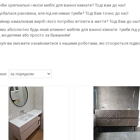
бні оригінальні і якісні меблі для ванної кімнати? Тоді вам до нас!
обалася раковина, але під неї немає тумби? Тоді Вам точно до нас!
йнер намалював виріб і його потрібно втілити в життя? Тоді Вам до нас!
мо абсолютно будь-який елемент меблів для ванної кімнати: тумби під ум
, моделями або просто за бажанням!
групі ви зможете ознайомитися з нашими роботами, які стосуються підвіс
Т 92
Т63