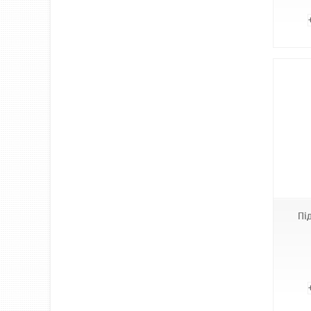
Т1
Пі