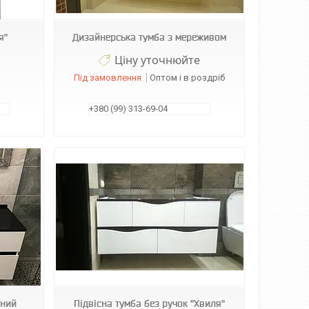
я"
Дизайнерська тумба з мереживом
Ціну уточнюйте
Під замовлення
Оптом і в роздріб
+380 (99) 313-69-04
дний
Підвісна тумба без ручок "Хвиля"