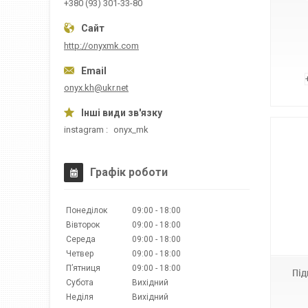
+380 (93) 301-33-80
http://onyxmk.com
onyx.kh@ukr.net
instagram
onyx_mk
Графік роботи
Понеділок
09:00
18:00
Вівторок
09:00
18:00
Т2
Середа
09:00
18:00
Четвер
09:00
18:00
Пʼятниця
09:00
18:00
Під
Субота
Вихідний
Неділя
Вихідний