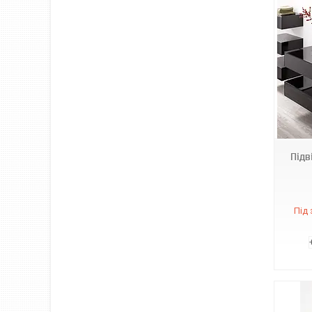
Т11
Підв
Під