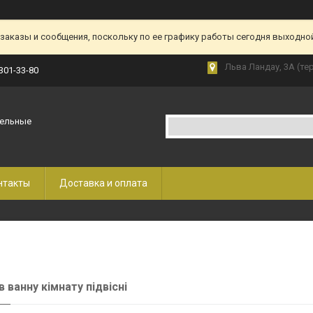
аказы и сообщения, поскольку по ее графику работы сегодня выходной
Льва Ландау, 3А (те
 301-33-80
бельные
нтакты
Доставка и оплата
в ванну кімнату підвісні