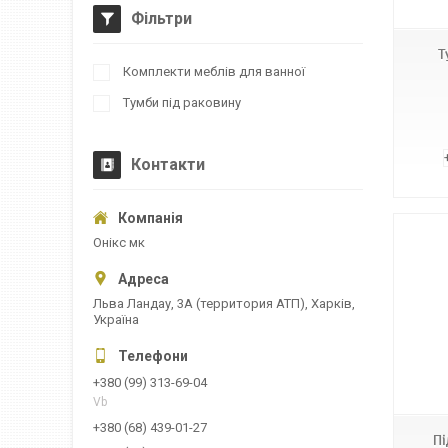
Фільтри
Т
Комплекти меблів для ванної
Тумби під раковину
Контакти
Онікс мк
Льва Ландау, 3А (территория АТП), Харків,
Україна
Т 82
+380 (99) 313-69-04
Vb
+380 (68) 439-01-27
Пі