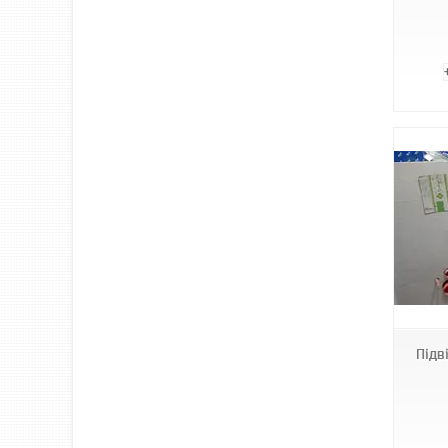
Т 68
Підв