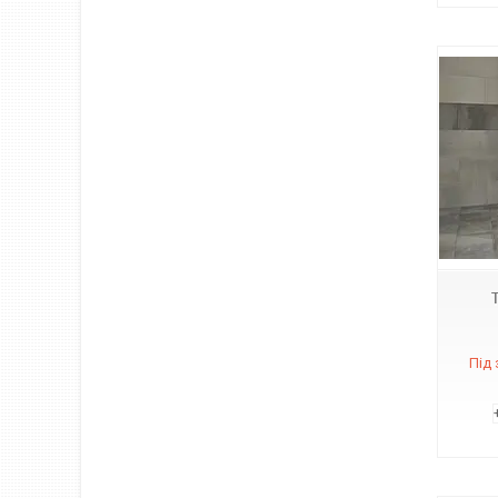
Т62
Під