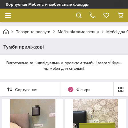
Корпусная Мебель и мебельные фасады
Товари та послуги
Меблі під замовлення
Меблі для 
Тумби приліжкові
Виготовимо за індивідуальним проектом тумби і взагалі будь-
які меблі для спальні!
Сортування
0
Фільтри