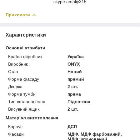
skype amaliy315
Приховати
Характеристики
Основні атрибути
Країна виробник
Україна
Виробник
ONYX
Стан
Новий
Форма фасаду
прямий
Дверка
2 шт.
Форма тумби
пряма
Тип встановлення
Підлогова
Висувний ящик
2 шт.
Матеріал виготовлення
Корпус
ДСП
Фасади
МДФ, МДФ фарбований,
МДФ шпонований