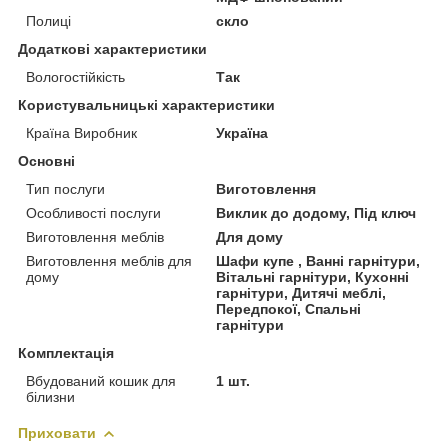
Полиці
скло
Додаткові характеристики
Вологостійкість
Так
Користувальницькі характеристики
Країна Виробник
Україна
Основні
Тип послуги
Виготовлення
Особливості послуги
Виклик до додому, Під ключ
Виготовлення меблів
Для дому
Виготовлення меблів для
Шафи купе , Ванні гарнітури,
дому
Вітальні гарнітури, Кухонні
гарнітури, Дитячі меблі,
Передпокої, Спальні
гарнітури
Комплектація
Вбудований кошик для
1 шт.
білизни
Приховати