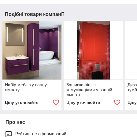
Подібні товари компанії
Набір меблів у ванну
Зашивка ніші з
Диза
кімнату
комунікаціями у ванній
тумб
кімнаті
Ціну уточнюйте
Ціну уточнюйте
Цін
Про нас
Рейтинг не сформований