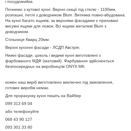
і посудомийка.
Почнемо з кутової кухні. Верхні секції під стелю - 1100мм,
розпашні, петлі з доводчиком Blum. Витяжка повно-вбудована.
На кухні багато ящиків, за верхніми фасадами є приховані
висувні ящики для ложок. Всі ящики металеві Blum з
доводчиком.
Стільниця Кварц 20мм.
Верхні кухонні фасади - ЛСДП Австрія;
Нижні фасади, цоколь і видимі кухні виготовлені з
фарбованого МДФ (матовий). Фарбування здійснюється
безпосередньо на виробництві ONYX MK.
кожен наш виріб виготовлено виключно під замовлення,
готових виробів немає.
Для прорахунку кухні пишіть на Вайбер
099 313 69 04
або телефонуйте
068 43 90 127
093 301 33 80