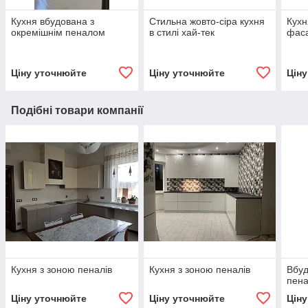
Кухня вбудована з
Стильна жовто-сіра кухня
Кухн
окремішнім пеналом
в стилі хай-тек
фас
Ціну уточнюйте
Ціну уточнюйте
Цін
Подібні товари компанії
Кухня з зоною пеналів
Кухня з зоною пеналів
Вбуд
пен
Ціну уточнюйте
Ціну уточнюйте
Цін