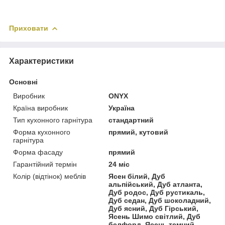
Приховати
Характеристики
Основні
Виробник
ONYX
Країна виробник
Україна
Тип кухонного гарнітура
стандартний
Форма кухонного
прямий, кутовий
гарнітура
Форма фасаду
прямий
Гарантійний термін
24 міс
Колір (відтінок) меблів
Ясен білий, Дуб
альпійський, Дуб атланта,
Дуб родос, Дуб рустикаль,
Дуб седан, Дуб шоколадний,
Дуб ясний, Дуб Гірський,
Ясень Шимо світлий, Дуб
белфорд, Ясень темний