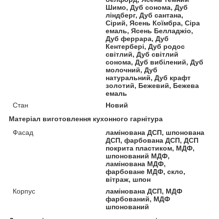
Шимо, Дуб сонома, Дуб
ліндберг, Дуб сантана,
Сірий, Ясень Коїмбра, Сіра
емаль, Ясень Белладжіо,
Дуб феррара, Дуб
Кентербері, Дуб родос
світлий, Дуб світлий
сонома, Дуб вибілений, Дуб
молочний, Дуб
натуральний, Дуб крафт
золотий, Бежевий, Бежева
емаль
Стан
Новий
Матеріал виготовлення кухонного гарнітура
Фасад
ламінована ДСП, шпонована
ДСП, фарбована ДСП, ДСП
покрита пластиком, МДФ,
шпонований МДФ,
ламінована МДФ,
фарбоване МДФ, скло,
вітраж, шпон
Корпус
ламінована ДСП, МДФ
фарбований, МДФ
шпонований