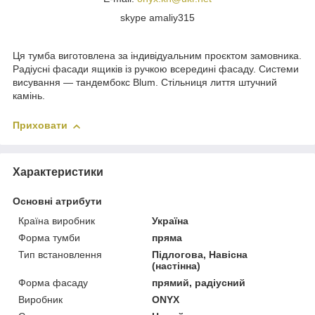
skype amaliy315
Ця тумба виготовлена за індивідуальним проєктом замовника.
Радіусні фасади ящиків із ручкою всередині фасаду. Системи
висування — тандембокс Blum. Стільниця лиття штучний
камінь.
Приховати
Характеристики
Основні атрибути
Країна виробник
Україна
Форма тумби
пряма
Тип встановлення
Підлогова, Навісна
(настінна)
Форма фасаду
прямий, радіусний
Виробник
ONYX