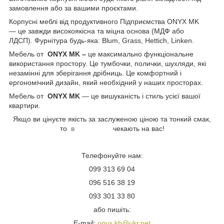
замовлення або за вашими проєктами.
Корпусні меблі від продуктивного Підприємства ONYX MK
— це завжди високоякісна та міцна основа (МДФ або
ЛДСП).
Фурнітура будь-яка: Blum, Grass, Hettich, Linken.
Мебель от
ONYX MK
–
це максимально функціональне
використання простору. Це тумбочки, полички, шухляди, які
незамінні для зберігання дрібниць. Це комфортний і
ергономічний дизайн, який необхідний у наших просторах.
Мебель от
ONYX MK
— це вишуканість і стиль усієї вашої
квартири.
Якщо ви цінуєте якість за заслуженою ціною та тонкий смак,
то
в
ONYX MK
чекають на вас!
Телефонуйте нам:
099 313 69 04
096 516 38 19
093 301 33 80
або пишіть:
E-mail:
onyx.kh@ukr.net