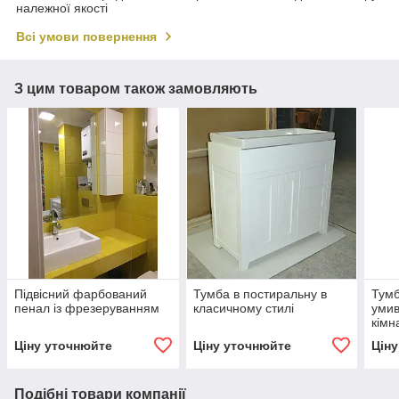
належної якості
Всі умови повернення
З цим товаром також замовляють
Підвісний фарбований
Тумба в постиральну в
Тумб
пенал із фрезеруванням
класичному стилі
умив
кімн
Ціну уточнюйте
Ціну уточнюйте
Цін
Подібні товари компанії