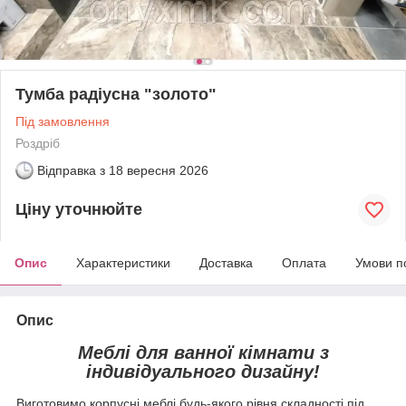
Тумба радіусна "золото"
Під замовлення
Роздріб
Відправка з
18 вересня 2026
Ціну уточнюйте
Опис
Характеристики
Доставка
Оплата
Умови п
Опис
Меблі для ванної кімнати з
індивідуального дизайну!
Виготовимо корпусні меблі будь-якого рівня складності під