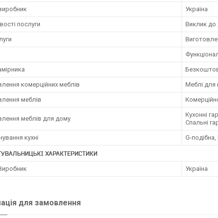
 виробник
Україна
вості послуги
Виклик до
луги
Виготовлен
Функціона
амірника
Безкошто
влення комерційних меблів
Меблі для 
влення меблів
Комерційн
Кухонні гар
влення меблів для дому
Спальні г
нування кухні
G-подібна, 
ТУВАЛЬНИЦЬКІ ХАРАКТЕРИСТИКИ
 Виробник
Україна
ація для замовлення