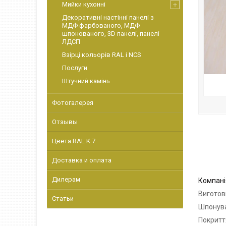
Мийки кухонні
Декоративні настінні панелі з
МДФ фарбованого, МДФ
шпонованого, 3D панелі, панелі
ЛДСП
Взірці кольорів RAL і NCS
Послуги
Штучний камінь
Фотогалерея
Отзывы
Цвета RAL K 7
Доставка и оплата
Дилерам
Компан
Виготов
Статьи
Шпонува
Покритт