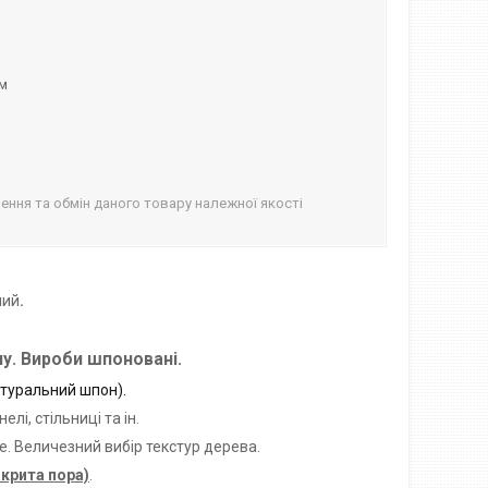
ом
ння та обмін даного товару належної якості
лий
.
у. Вироби шпоновані.
туральний шпон).
нелі, стільниці та ін.
e.
Величезний вибір текстур дерева.
акрита пора)
.