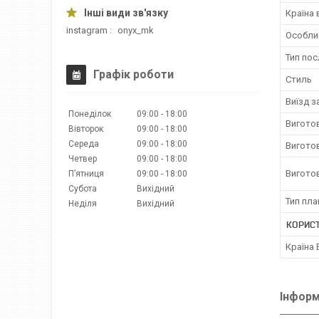
Країна
instagram
onyx_mk
Особли
Тип пос
Графік роботи
Стиль
Виїзд з
Понеділок
09:00
18:00
Вигото
Вівторок
09:00
18:00
Середа
09:00
18:00
Вигото
Четвер
09:00
18:00
Вигото
Пʼятниця
09:00
18:00
Субота
Вихідний
Тип пла
Неділя
Вихідний
КОРИС
Країна
Інформ