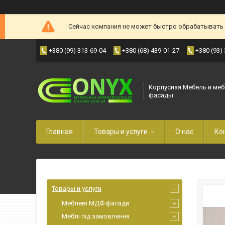
Сейчас компания не может быстро обрабатывать з
+380 (99) 313-69-04
+380 (68) 439-01-27
+380 (93)
Корпусная Мебель и ме
фасады
Главная
Товары и услуги
О нас
Ко
Товары и услуги
Меблеві МДФ фасади
Меблі під замовлення