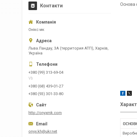
Основа 
Контакти
Онікс мк
Льва Ландау, 3А (территория АТП), Харків,
Україна
+380 (99) 313-69-04
Vb
+380 (68) 439-01-27
+380 (93) 301-33-80
Характ
http://onyxmk.com
ОСНОВ
onyx.kh@ukr.net
Виробн