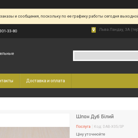
аказы и сообщения, поскольку по ее графику работы сегодня выходной
Льва Ландау, 3А (те
 301-33-80
бельные
нтакты
Доставка и оплата
Шпон Дуб Білий
Послуга
Код:
DAB-X05/SP
Ціну уточнюйте