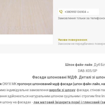
+380993136904
Замовлення тільки за телефон
Законом не передбачено поверне
Шпон файн-лайн
Дуб Бі
DAB-X05/SP
Фасади шпоновані МДФ. Деталі зі шпон
ія
ONYX MK
пропонує шпонований мдф фасади (шпон файн-лайн, на
имо індивідуальне замовлення
вироби зі шпону
: фасади, стінові па
ння здійснюється натуральним шпоном суцільним і строгим fine lin
я шпону на фасадах -
лак матовий (відкрита пора) і глянсовий (з