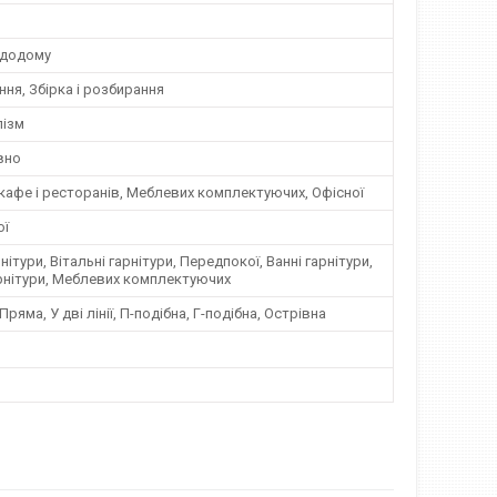
 додому
ня, Збірка і розбирання
лізм
вно
кафе і ресторанів, Меблевих комплектуючих, Офісної
ої
нітури, Вітальні гарнітури, Передпокої, Ванні гарнітури,
арнітури, Меблевих комплектуючих
Пряма, У дві лінії, П-подібна, Г-подібна, Острівна