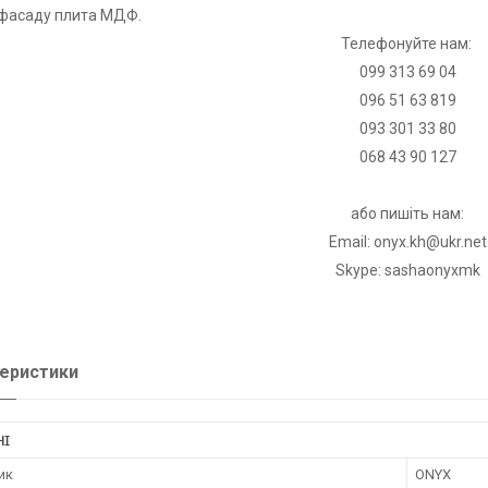
фасаду плита МД
Ф.
Телефонуйте нам:
099 313 69 04
096 51 63 819
093 301 33 80
068 43 90 127
або пишіть нам:
Email:
onyx.kh@ukr.net
Skype: sashaonyxmk
еристики
НІ
ик
ONYX