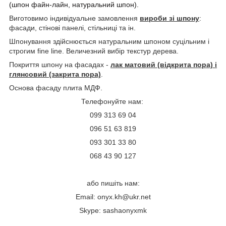
(шпон файн-лайн, натуральний шпон).
Виготовимо індивідуальне замовлення
вироби зі шпону
:
фасади, стінові панелі, стільниці та ін.
Шпонування здійснюється натуральним шпоном суцільним і
строгим fine line.
Величезний вибір текстур дерева.
Покриття шпону на фасадах -
лак матовий (відкрита пора) і
глянсовий (закрита пора)
.
Основа фасаду плита МД
Ф.
Телефонуйте нам:
099 313 69 04
096 51 63 819
093 301 33 80
068 43 90 127
або пишіть нам:
Email:
onyx.kh@ukr.net
Skype: sashaonyxmk