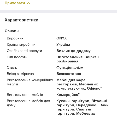
Приховати
Характеристики
Основні
Виробник
ONYX
Країна виробник
Україна
Особливості послуги
Виклик до додому
Тип послуги
Виготовлення, Збірка і
розбирання
Стиль
Функціоналізм
Виїзд замірника
Безкоштовно
Виготовлення комерційних
Меблі для кафе і
меблів
ресторанів, Меблевих
комплектуючих, Офісної
Виготовлення меблів
Комерційної
Виготовлення меблів для
Кухонні гарнітури, Вітальні
дому
гарнітури, Передпокої, Ванні
гарнітури, Спальні
гарнітури, Меблевих