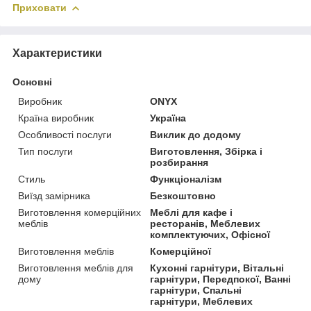
Приховати
Характеристики
Основні
Виробник
ONYX
Країна виробник
Україна
Особливості послуги
Виклик до додому
Тип послуги
Виготовлення, Збірка і
розбирання
Стиль
Функціоналізм
Виїзд замірника
Безкоштовно
Виготовлення комерційних
Меблі для кафе і
меблів
ресторанів, Меблевих
комплектуючих, Офісної
Виготовлення меблів
Комерційної
Виготовлення меблів для
Кухонні гарнітури, Вітальні
дому
гарнітури, Передпокої, Ванні
гарнітури, Спальні
гарнітури, Меблевих