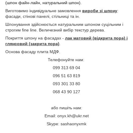
(шпон файн-лайн, натуральний шпон).
Виготовимо індивідуальне замовлення
вироби зі шпону
:
фасади, стінові панелі, стільниці та ін.
Шпонування здійснюється натуральним шпоном суцільним і
строгим fine line.
Величезний вибір текстур дерева.
Покриття шпону на фасадах -
лак матовий (відкрита пора) і
глянсовий (закрита пора)
.
Основа фасаду плита МД
Ф.
Телефонуйте нам:
099 313 69 04
096 51 63 819
093 301 33 80
068 43 90 127
або пишіть нам:
Email:
onyx.kh@ukr.net
Skype: sashaonyxmk