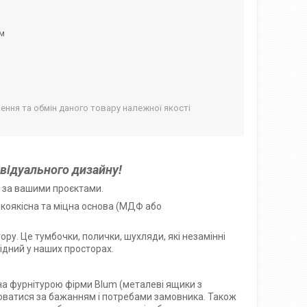
ом
ння та обмін даного товару належної якості
ивідуального дизайну!
о за вашими проєктами.
коякісна та міцна основа (МДФ або
у. Це тумбочки, полички, шухляди, які незамінні
ідний у наших просторах.
на фурнітурою фірми Blum (металеві ящики з
нюватися за бажанням і потребами замовника. Також