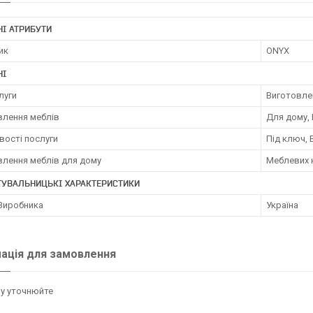
І АТРИБУТИ
ик
ONYX
НІ
луги
Виготовле
влення меблів
Для дому, 
вості послуги
Під ключ,
влення меблів для дому
Меблевих 
ТУВАЛЬНИЦЬКІ ХАРАКТЕРИСТИКИ
 Виробника
Україна
ація для замовлення
у уточнюйте