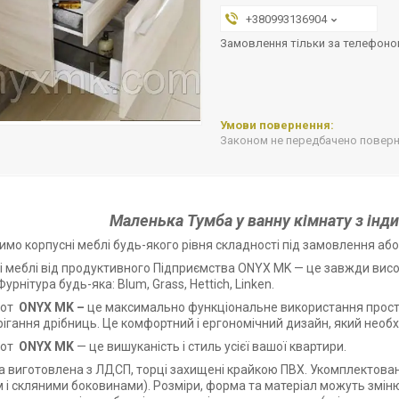
+380993136904
Замовлення тільки за телефон
Законом не передбачено поверне
Маленька Тумба у ванну кімнату з інд
имо корпусні меблі будь-якого рівня складності під замовлення аб
і меблі від продуктивного Підприємства ONYX MK — це завжди висо
Фурнітура будь-яка: Blum, Grass, Hettich, Linken.
от
ONYX MK
–
це максимально функціональне використання простор
рігання дрібниць. Це комфортний і ергономічний дизайн, який необх
от
ONYX MK
— це вишуканість і стиль усієї вашої квартири.
а виготовлена з ЛДСП, торці захищені крайкою ПВХ. Укомплектова
м і скляними боковинами). Розміри, форма та матеріал можуть змі