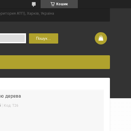
Кошик
рритория АТП), Харків, Україна
Пошук...
ою дерева
б
Код:
Т26