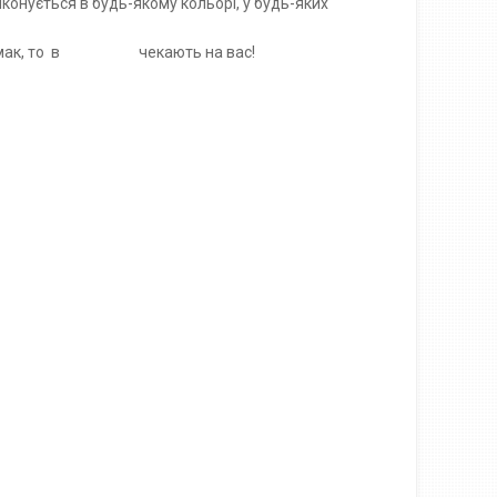
онується в будь-якому кольорі, у будь-яких
мак, то
в
ONYX MK
чекають на вас!