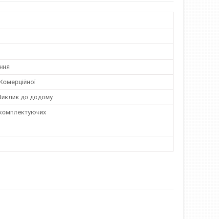
ння
Комерційної
 Виклик до додому
комплектуючих