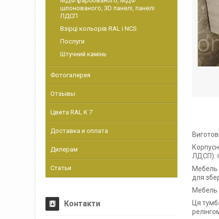
МДФ фарбованого, МДФ
шпонованого, 3D панелі, панелі
ЛДСП
Взірці кольорів RAL і NCS
Послуги
Штучний камінь
Фотогалерея
Отзывы
Цвета RAL K 7
Доставка и оплата
Виготов
Корпусн
Дилерам
ЛДСП).
Статьи
Мебель 
для збе
Мебель 
Контакти
Ця тумб
релінго