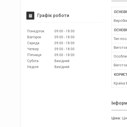
ОСНОВН
Графік роботи
Виробн
ОСНОВ
Понеділок
09:00
18:00
Вівторок
09:00
18:00
Тип пос
Середа
09:00
18:00
Вигото
Четвер
09:00
18:00
Пʼятниця
09:00
18:00
Особли
Субота
Вихідний
Вигото
Неділя
Вихідний
КОРИС
Країна
Інформ
Ціна:
Цін