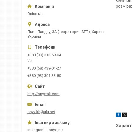
можлива
розміра
Онікс мк
Льва Ландау, 3А (территория АТП), Харків,
Україна
+380 (99) 313-69-04
Vb
+380 (68) 439-01-27
+380 (93) 301-33-80
http://onyxmk.com
onyx.kh@ukr.net
Характ
instagram
onyx_mk