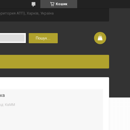
Кошик
рритория АТП), Харків, Україна
Пошук...
йка
од:
КвММ