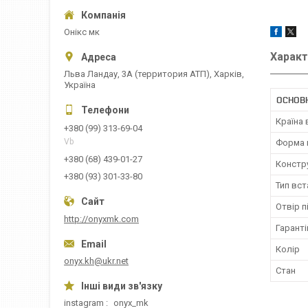
Онікс мк
Характ
Льва Ландау, 3А (территория АТП), Харків,
Україна
ОСНОВ
Країна
+380 (99) 313-69-04
Vb
Форма 
+380 (68) 439-01-27
Констр
+380 (93) 301-33-80
Тип вс
Отвір п
http://onyxmk.com
Гаранті
Колір
onyx.kh@ukr.net
Стан
instagram
onyx_mk