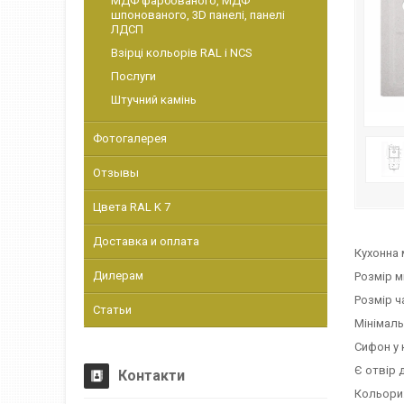
МДФ фарбованого, МДФ
шпонованого, 3D панелі, панелі
ЛДСП
Взірці кольорів RAL і NCS
Послуги
Штучний камінь
Фотогалерея
Отзывы
Цвета RAL K 7
Доставка и оплата
Кухонна 
Дилерам
Розмір м
Розмір ч
Статьи
Мінімаль
Сифон у 
Є отвір 
Контакти
Кольори: 