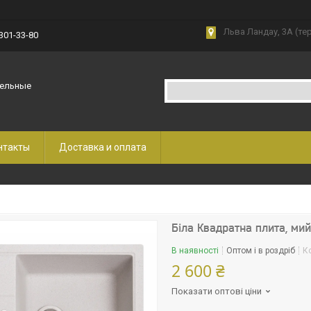
Льва Ландау, 3А (те
 301-33-80
бельные
нтакты
Доставка и оплата
Біла Квадратна плита, ми
В наявності
Оптом і в роздріб
К
2 600 ₴
Показати оптові ціни