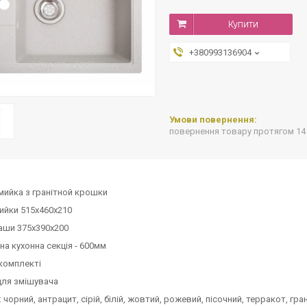
Купити
+380993136904
повернення товару протягом 14
мийка з гранітной крошки
ийки 515х460х210
аши 375х390х200
на кухонна секція - 600мм
комплекті
для змішувача
чорний, антрацит, сірій, білій, жовтий, рожевий, пісочний, терракот, гран