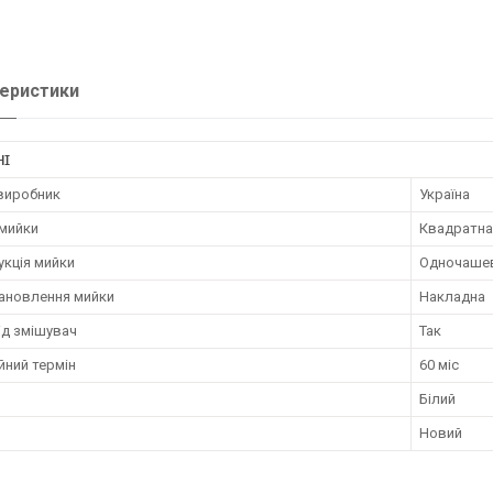
еристики
НІ
 виробник
Україна
мийки
Квадратна
укція мийки
Одночаше
тановлення мийки
Накладна
ід змішувач
Так
йний термін
60 міс
Білий
Новий