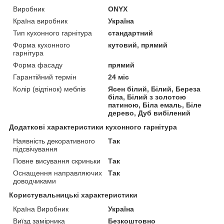
Виробник
ONYX
Країна виробник
Україна
Тип кухонного гарнітура
стандартний
Форма кухонного
кутовий, прямий
гарнітура
Форма фасаду
прямий
Гарантійний термін
24 міс
Колір (відтінок) меблів
Ясен білий, Білий, Береза
біла, Білий з золотою
патиною, Біла емаль, Біле
дерево, Дуб вибілений
Додаткові характеристики кухонного гарнітура
Наявність декоративного
Так
підсвічування
Повне висування скриньки
Так
Оснащення направляючих
Так
доводчиками
Користувальницькі характеристики
Країна Виробник
Україна
Виїзд замірника
Безкоштовно