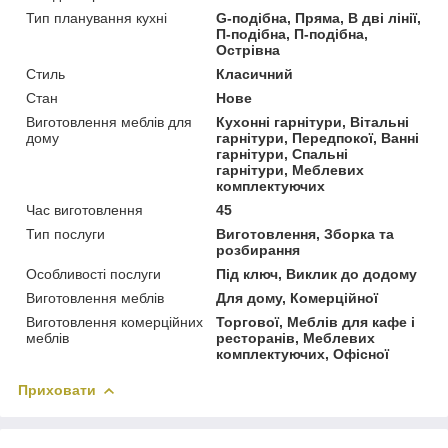
Тип планування кухні
G-подібна, Пряма, В дві лінії,
П-подібна, П-подібна,
Острівна
Стиль
Класичний
Стан
Нове
Виготовлення меблів для
Кухонні гарнітури, Вітальні
дому
гарнітури, Передпокої, Ванні
гарнітури, Спальні
гарнітури, Меблевих
комплектуючих
Час виготовлення
45
Тип послуги
Виготовлення, Зборка та
розбирання
Особливості послуги
Під ключ, Виклик до додому
Виготовлення меблів
Для дому, Комерційної
Виготовлення комерційних
Торгової, Меблів для кафе і
меблів
ресторанів, Меблевих
комплектуючих, Офісної
Приховати