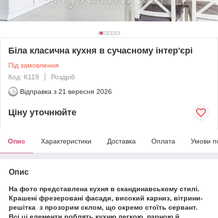
Біла класична кухня в сучасному інтер'єрі
Під замовлення
Код: К119
Роздріб
Відправка з
21 вересня 2026
Ціну уточнюйте
Опис
Характеристики
Доставка
Оплата
Умови п
Опис
На фото представлена кухня в скандинавському стилі.
Крашені фрезеровані фасади, високий карниз, вітрини-
решітка з прозорим склом, що окремо стоїть сервант.
Всі ці елементи роблять кухню легкою, парною й