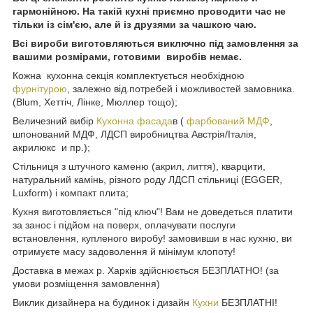
гармонійною. На такій кухні приємно проводити час не
тільки із сім'єю, але й із друзями за чашкою чаю.
Всі вироби виготовляються виключно під замовлення за
вашими розмірами, готовими виробів немає.
Кожна кухонна секція комплектується необхідною
фурнітурою
, залежно від.потребей і можливостей замовника.
(Blum, Хеттіч, Лінке, Мюллер тощо);
Величезний вибір
Кухонна фасада
в (
фарбований МДФ
,
шпонований МДФ, ЛДСП виробництва Австрія/Італія,
акрилюкс и пр.);
Стільниця з штучного каменю (акрил, лиття), кварцити,
натуральний камінь, різного роду ЛДСП стільниці (EGGER,
Luxform) і компакт плита;
Кухня виготовляється "під ключ"! Вам не доведеться платити
за занос і підйом на поверх, оплачувати послуги
встановлення, купленого виробу! замовивши в нас кухню, ви
отримуєте масу задоволення й мінімум клопоту!
Доставка в межах р. Харків здійснюється БЕЗПЛАТНО! (за
умови розміщення замовлення)
Виклик дизайнера на будинок і дизайн
Кухни
БЕЗПЛАТНІ!