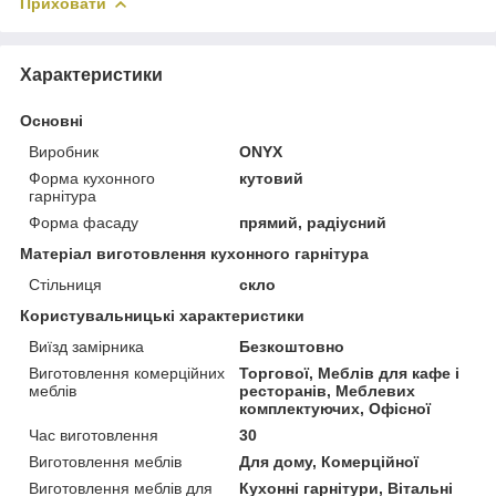
Приховати
Характеристики
Основні
Виробник
ONYX
Форма кухонного
кутовий
гарнітура
Форма фасаду
прямий, радіусний
Матеріал виготовлення кухонного гарнітура
Стільниця
скло
Користувальницькі характеристики
Виїзд замірника
Безкоштовно
Виготовлення комерційних
Торгової, Меблів для кафе і
меблів
ресторанів, Меблевих
комплектуючих, Офісної
Час виготовлення
30
Виготовлення меблів
Для дому, Комерційної
Виготовлення меблів для
Кухонні гарнітури, Вітальні