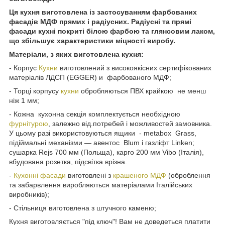
Ця кухня виготовлена із застосуванням фарбованих
фасадів МДФ прямих і радіусних. Радіусні та прямі
фасади кухні покриті білою фарбою та глянсовим лаком,
що збільшує характеристики міцності виробу.
Матеріали, з яких виготовлена кухня:
- Корпус
Кухни
виготовлений з високоякісних сертифікованих
матеріалів ЛДСП (EGGER) и фарбованого МДФ;
- Торці корпусу
кухни
обробляються ПВХ крайкою не менш
ніж 1 мм;
- Кожна кухонна секція комплектується необхідною
фурнітурою
, залежно від.потребей і можливостей замовника.
У цьому разі використовуються ящики - metabox Grass,
підіймальні механізми — авентос
Blum
і газліфт Linken;
сушарка Rejs 700 мм (Польща), карго 200 мм Vibo (Італія),
вбудована розетка, підсвітка врізна.
-
Кухонні фасади
виготовлені з
крашеного МДФ
(оброблення
та забарвлення виробляються матеріалами Італійських
виробників);
- Стільниця виготовлена з штучного каменю;
Кухня виготовляється "під ключ"! Вам не доведеться платити