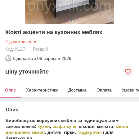
Жовті акценти на кухонних меблях
Під замовлення
Код: К127
Роздріб
Відправка з
06 вересня 2026
Ціну уточнюйте
Опис
Характеристики
Доставка
Оплата
Умови п
Опис
Виробництво корпусних меблів за індивідуальним
замовленням:
кухни
,
шафи-купе
, спальні кімнати,
меблі
для ванних кімнат
, дитячі, гірки,
гардеробні
і для
багатьох.др.