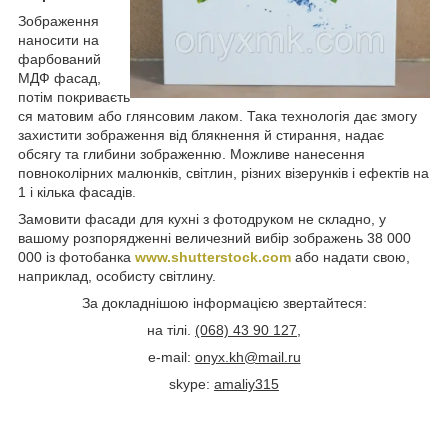
Зображення
наносити на
фарбований
МДФ фасад,
потім покриваєть
ся матовим або глянсовим лаком. Така технологія дає змогу
захистити зображення від блякнення й стирання, надає
обсягу та глибини зображенню. Можливе нанесення
повноколірних малюнків, світлин, різних візерунків і ефектів на
1 і кілька фасадів.
Замовити фасади для кухні з фотодруком не складно, у
вашому розпорядженні величезний вибір зображень 38 000
000 із фотобанка
www.shutterstock.com
або надати свою,
наприклад, особисту світлину.
За докладнішою інформацією звертайтеся:
на тілі.
(068) 43 90 127
,
e-mail:
onyx.kh@mail.ru
skype:
amaliy315