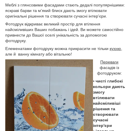
Меблі з глянсовими фасадами стають дедалі популярнішими:
яскраві барви та м'який блиск дають змогу втілювати
оригінальні рішення та створювати сучасні інтер'єри.
Фотодрук відкриває великий простір для втілення
найсміливіших Ваших побажань і ідей. Ви можете самостійно
привнести до Вашої оселі унікальність за допомогою
фотодруку.
Елеменатами фотодруку можна прикрасити не тільки
кухню
,
але й ванну
кімнату або вітальню!
Переваги
фасадів із
фотодруком:
▪ чисті глибокі
кольори дають
змогу
втілювати
найсміливіші
рішення та
створювати
сучасні
інтер'єри