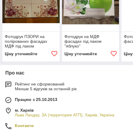
Фотодрук ПЗОРИ на
Фотодрук на МДФ
Фот
полірованих фасадах
фасадах під лаком
фаса
МДФ під лаком
"яблуко"
Ціну уточнюйте
Ціну уточнюйте
Цін
Про нас
Рейтинг не сформований
Менше 5 відгуків за останній рік
Працює з 25.10.2013
м. Харків
Льва Ландау, 3А (территория АТП), Харків, Україна
Контакти