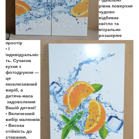
▪ ідеально
рівна поверхня
чудово
відбиває
світло та
візуально
розширює
простір
▪ І
індивідуальніс
ть. Сучасна
кухня з
фотодруком —
це
ексклюзивний
виріб, а
дитяча-маса
задоволення
Вашій дитині!
▪ Величезний
вибір малюнків
▪ Висока
стійкість до
стирання.