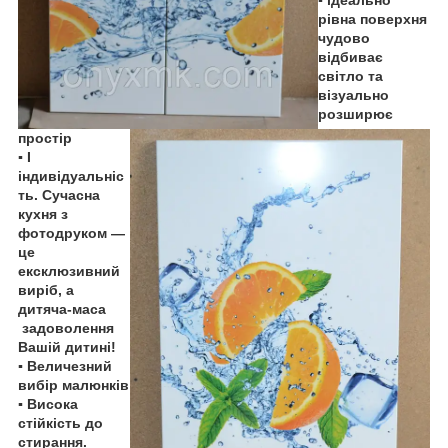
▪ ідеально
рівна поверхня
чудово
відбиває
світло та
візуально
розширює
простір
▪ І
індивідуальніс
ть. Сучасна
кухня з
фотодруком —
це
ексклюзивний
виріб, а
дитяча-маса
задоволення
Вашій дитині!
▪ Величезний
вибір малюнків
▪ Висока
стійкість до
стирання.