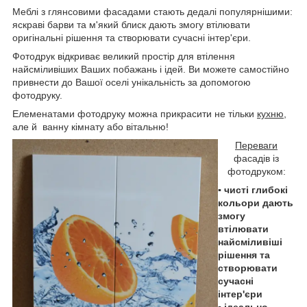
Меблі з глянсовими фасадами стають дедалі популярнішими:
яскраві барви та м'який блиск дають змогу втілювати
оригінальні рішення та створювати сучасні інтер'єри.
Фотодрук відкриває великий простір для втілення
найсміливіших Ваших побажань і ідей. Ви можете самостійно
привнести до Вашої оселі унікальність за допомогою
фотодруку.
Елеменатами фотодруку можна прикрасити не тільки
кухню
,
але й ванну
кімнату або вітальню!
Переваги
фасадів із
фотодруком:
▪ чисті глибокі
кольори дають
змогу
втілювати
найсміливіші
рішення та
створювати
сучасні
інтер'єри