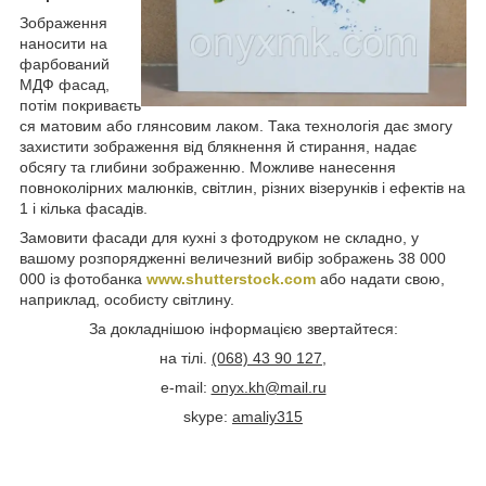
Зображення
наносити на
фарбований
МДФ фасад,
потім покриваєть
ся матовим або глянсовим лаком. Така технологія дає змогу
захистити зображення від блякнення й стирання, надає
обсягу та глибини зображенню. Можливе нанесення
повноколірних малюнків, світлин, різних візерунків і ефектів на
1 і кілька фасадів.
Замовити фасади для кухні з фотодруком не складно, у
вашому розпорядженні величезний вибір зображень 38 000
000 із фотобанка
www.shutterstock.com
або надати свою,
наприклад, особисту світлину.
За докладнішою інформацією звертайтеся:
на тілі.
(068) 43 90 127
,
e-mail:
onyx.kh@mail.ru
skype:
amaliy315