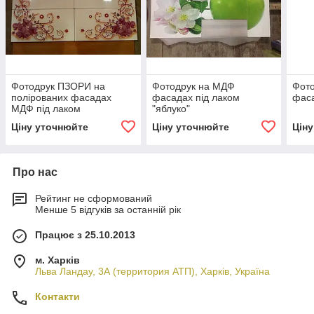
Фотодрук ПЗОРИ на
Фотодрук на МДФ
Фот
полірованих фасадах
фасадах під лаком
фаса
МДФ під лаком
"яблуко"
Ціну уточнюйте
Ціну уточнюйте
Цін
Про нас
Рейтинг не сформований
Менше 5 відгуків за останній рік
Працює з 25.10.2013
м. Харків
Льва Ландау, 3А (территория АТП), Харків, Україна
Контакти