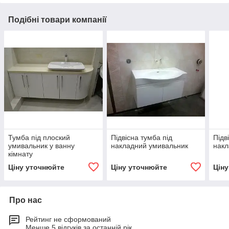
Подібні товари компанії
Тумба під плоский
Підвісна тумба під
Підв
умивальник у ванну
накладний умивальник
накл
кімнату
Ціну уточнюйте
Ціну уточнюйте
Цін
Про нас
Рейтинг не сформований
Менше 5 відгуків за останній рік