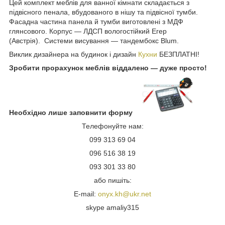
Цей комплект меблів для ванної кімнати складається з
підвісного пенала, вбудованого в нішу та підвісної тумби.
Фасадна частина панела й тумби виготовлені з МДФ
глянсового. Корпус — ЛДСП вологостійкий Егер
(Австрія). Системи висування — тандембокс Blum.
Виклик дизайнера на будинок і дизайн
Кухни
БЕЗПЛАТНІ!
Зробити прорахунок меблів віддалено — дуже просто!
Необхідно лише заповнити форму
Телефонуйте нам:
099 313 69 04
096 516 38 19
093 301 33 80
або пишіть:
E-mail:
onyx.kh@ukr.net
skype amaliy315