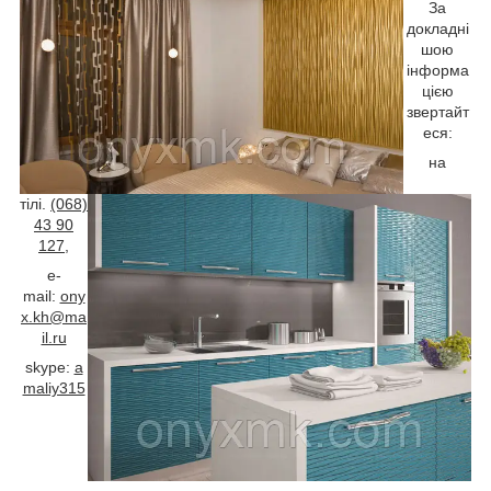
За
докладні
шою
інформа
цією
звертайт
еся:
на
тілі.
(068)
43 90
127
,
e-
mail:
ony
x.kh@ma
il.ru
skype:
a
maliy315