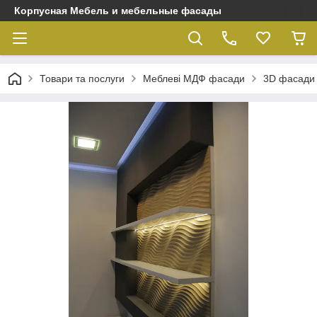
Корпусная Мебель и мебельные фасады
Товари та послуги
Меблеві МДФ фасади
3D фасади м