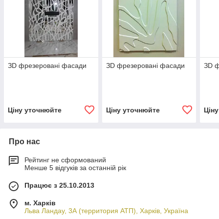
ЗD фрезеровані фасади
ЗD фрезеровані фасади
ЗD ф
Ціну уточнюйте
Ціну уточнюйте
Цін
Про нас
Рейтинг не сформований
Менше 5 відгуків за останній рік
Працює з 25.10.2013
м. Харків
Льва Ландау, 3А (территория АТП), Харків, Україна