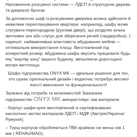
Наповнення розсувної системи — ЛДСП зі структурою дерева
та дзеркало бронза.
За допомогою шаф із розсувними дверима можна здійснити й
невелике перепланування квартири: наприклад, шафу може
слугувати перегородкою (рухливі двері), що розділяє кілька
житлових зон або слугує для зберігання речей (гардеробна). І,
нарешті, найважливіша властивість вбудованих меблів —
оптимальне використання площі. Виготовлений під
конкретний розмір, вбудована шафа змусить працювати будь-
яку "мертву зону" вашого будинку, звільняючи дорогоцінні
метри житллоща.
Шафи підприємства ONYX MK — ідеальне рішення для тих,
хто шукає оригінальний дизайн і водночас потребує високої
якості виконання та функціональності!
Залежно від потреби та можливостей Заказника
ONYX MK
підприємство
використовує такі матеріали:
- Корпус шафи-купе виготовлений із сертифікованих
екологічно чистих матеріалів ЛДСП і МДФ (Австрія/Україна/
Румунія);
– Торці корпусів обробляються ПВХ крайкою не менш ніж 1
мм ( REHAU/MAG);