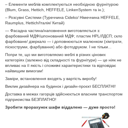
– Елементи меблів комплектуються необхідною фурнітурою
(Blum, Grass, Hettich, HEFFELE, LinkenSystem та ін.);
– Розсувні Системи (Туреччина Cideko/ Німеччина HEFFELE,
Raumplus, Hettich/Італія/ Китай)
— Фасадна частина/наповнення виготовляється з:
фарбований МДФ/шпонований МДФ; пластик HPL/ЛДСП; скло
фарбоване/ дзеркало — і доповнюються малюнком (хімтрати,
піскоструми, фарбування) або фотодруком. І не тільки...
Попри те, що ми виготовляємо меблі в різних цінових
категоріях (залежно від складності та фурнітури) — це ніяк не
впливає на її якість і споживчі характеристики та відповідає
найвищим вимогам!
Заміри, встановлення входять у вартість виробу!
Виклик дизайнера на будинок і дизайн-проєкт БЕСПЛАТНІ!
Доставка в межах гагорців здійснюється власним транспортом
підприємства БЕЗПЛАТНО!
Зробити прорахунок шафи віддалено — дуже просто!